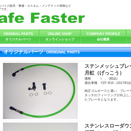
スター）はバイク販売・整備・カスタム・メンテナンス保険など
プです。。
ORIGINAL PARTS
ONLINE SHOP
COMPANY PROFILE
オリジナルパーツ
オンラインショップ
会社概要
オリジナルパーツ
ORINGNAL PARTS
ステンメッシュブレ
月虹（げっこう）
価格 \ , (税込)
適合車種 YZF-R15（2017
純正ゴムホースと違い、ブレー
タッチのフィーリングが向上し
たブレーキとなります。
ステンレスローダウ