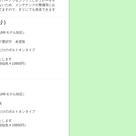
リパーアッセンブリでしかブレーキキ
ないため、メンテナンスや整備等にお
てますので、すぐにでも発送できます
り）
2018年モデル対応）
択可 未塗装
だけのボルトオンタイプ
たします
似色￥10800円）
2018年モデル対応）
装
だけのボルトオンタイプ
たします
似色￥10800円）