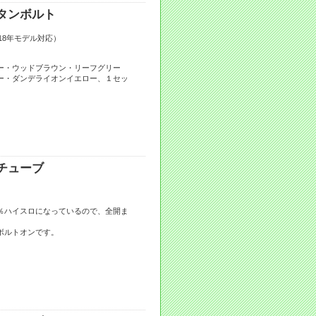
タンボルト
2018年モデル対応）
ー・ウッドブラウン・リーフグリー
ー・ダンデライオンイエロー、１セッ
チューブ
％ハイスロになっているので、全開ま
ボルトオンです。