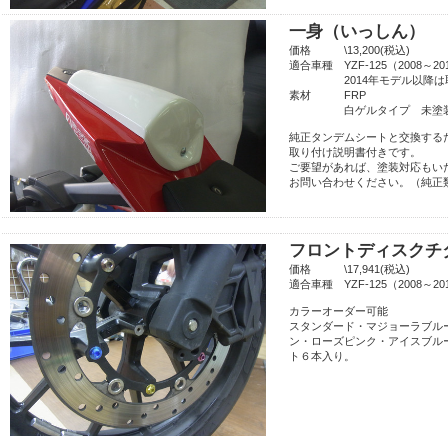
一身（いっしん）
価格 \13,200(税込)
適合車種 YZF-125（2008～
2014年モデル以降は取
素材 FRP
白ゲルタイプ 未塗
純正タンデムシートと交換する
取り付け説明書付きです。
ご要望があれば、塗装対応もい
お問い合わせください。（純正類
フロントディスクチ
価格 \17,941(税込)
適合車種 YZF-125（2008～
カラーオーダー可能
スタンダード・マジョーラブル
ン・ローズピンク・アイスブル
ト６本入り。