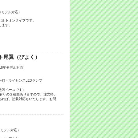
以降モデル対応）
ボルトオンタイプです。
します。
ト尾翼（びよく）
2018年モデル対応）
灯・ライセンスLEDランプ
塗装ベースです）
/有りの２種類ありますので、注文時、
あれば、塗装対応もいたします、お問
以降モデル対応）