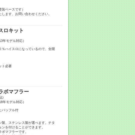
塗装ベースです）
たします、お問い合わせください。
スロキット
2013年モデル対応）
０％ハイスロになっているので、全開
ット必要
ラボマフラー
込)
2018年モデル対応）
したバッフル付
ン製、ステンレス製が選べます。チタ
ョンを付けることができます。
ラボマフラーです。