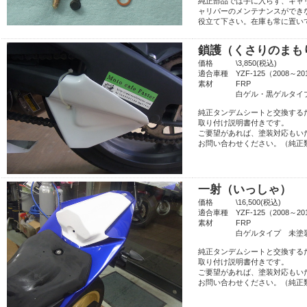
純正部品では手に入らず、キャ
ャリパーのメンテナンスができ
役立て下さい。在庫も常に置い
鎖護（くさりのまも
価格 \3,850(税込)
適合車種 YZF-125（2008～
素材 FRP
白ゲル・黒ゲルタイプ選
純正タンデムシートと交換する
取り付け説明書付きです。
ご要望があれば、塗装対応もい
お問い合わせください。（純正類
一射（いっしゃ）
価格 \16,500(税込)
適合車種 YZF-125（2008～
素材 FRP
白ゲルタイプ 未塗
純正タンデムシートと交換する
取り付け説明書付きです。
ご要望があれば、塗装対応もい
お問い合わせください。（純正類