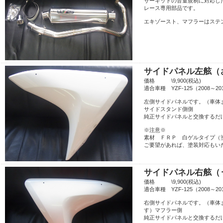
サーキットの音量規制に対応
レース専用部品です。
エキゾースト、マフラーはステ
サイドパネル左舷（
価格 \9,900(税込)
適合車種 YZF-125（2008～
左側サイドパネルです。（車体
サイドスタンド側側
純正サイドパネルと交換するだ
※注意※
素材 ＦＲＰ 白ゲルタイプ（
ご要望があれば、塗装対応もい
サイドパネル右舷（
価格 \9,900(税込)
適合車種 YZF-125（2008～
右側サイドパネルです。（車体
す）マフラー側
純正サイドパネルと交換するだ