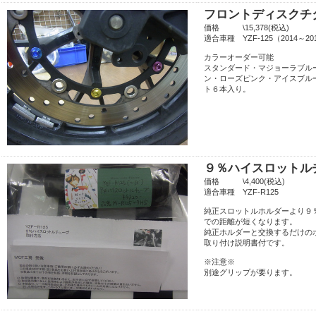
フロントディスクチ
価格 \15,378(税込)
適合車種 YZF-125（2014～
カラーオーダー可能
スタンダード・マジョーラブル
ン・ローズピンク・アイスブル
ト６本入り。
９％ハイスロットル
価格 \4,400(税込)
適合車種 YZF-R125
純正スロットルホルダーより９
での距離が短くなります。
純正ホルダーと交換するだけの
取り付け説明書付です。
※注意※
別途グリップが要ります。