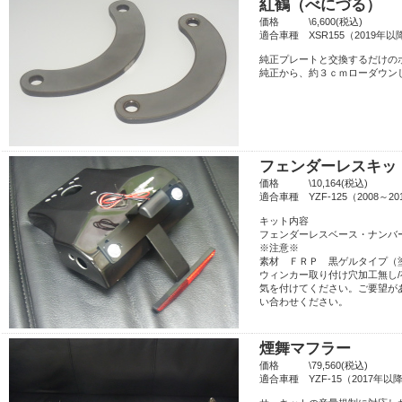
紅鶴（べにづる）
価格 \6,600(税込)
適合車種 XSR155（2019年
純正プレートと交換するだけの
純正から、約３ｃｍローダウン
フェンダーレスキッ
価格 \10,164(税込)
適合車種 YZF-125（2008～
キット内容
フェンダーレスベース・ナンバー
※注意※
素材 ＦＲＰ 黒ゲルタイプ（
ウィンカー取り付け穴加工無し
気を付けてください。ご要望が
い合わせください。
煙舞マフラー
価格 \79,560(税込)
適合車種 YZF-15（2017年