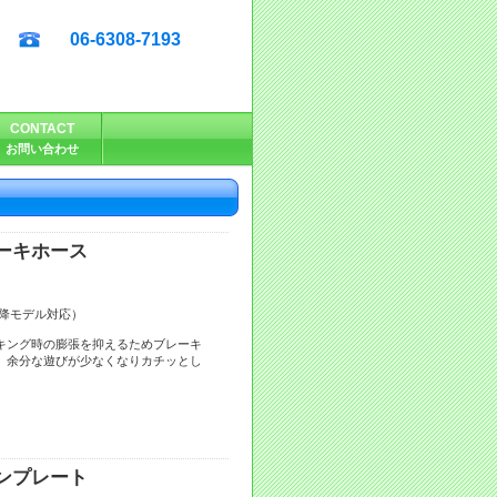
06-6308-7193
CONTACT
お問い合わせ
ーキホース
年以降モデル対応）
キング時の膨張を抑えるためブレーキ
、余分な遊びが少なくなりカチッとし
ンプレート