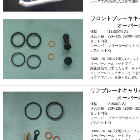
レースでの実戦投入済みで開発
フロントブレーキキ
オーバーホー
価格 \11,000(税込)
適合車種 YZF-125（2008～
セット内容
シール×2 ブリーダーボルト×1
ガスケット×2
2008～2013年式対応のフロ
オーバーホールキットです。
純正部品では手に入らず、キャ
ャリパーのメンテナンスができ
役立て下さい。在庫も常に置い
リアブレーキキャリ
オーバーホー
価格 \8,800(税込)
適合車種 YZF-125（2008～
セット内容
シール×2 ブリーダーボルト×1
ガスケット×2
2008～2013年式対応のリア
オーバーホールキットです。