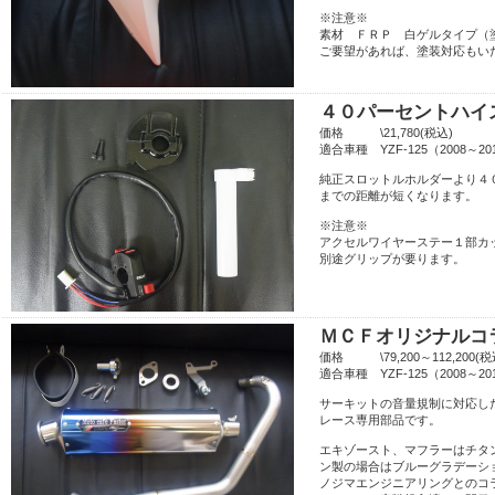
※注意※
素材 ＦＲＰ 白ゲルタイプ（
ご要望があれば、塗装対応もい
４０パーセントハイ
価格 \21,780(税込)
適合車種 YZF-125（2008～
純正スロットルホルダーより４
までの距離が短くなります。
※注意※
アクセルワイヤーステー１部カ
別途グリップが要ります。
ＭＣＦオリジナルコ
価格 \79,200～112,200(税
適合車種 YZF-125（2008～
サーキットの音量規制に対応
レース専用部品です。
エキゾースト、マフラーはチタ
ン製の場合はブルーグラデーシ
ノジマエンジニアリングとのコ