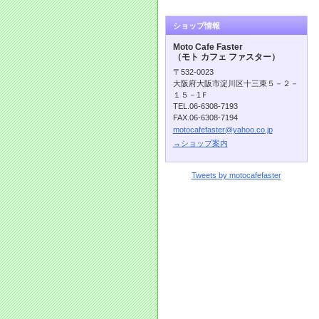
ショップ情報
Moto Cafe Faster
（モト カフェ ファスター）
〒532-0023
大阪府大阪市淀川区十三東５－２－
１５－1Ｆ
TEL.06-6308-7193
FAX.06-6308-7194
motocafefaster@yahoo.co.jp
→ショップ案内
Tweets by motocafefaster
xsr155 yzf r125 r6 r1 r15 xsr700 xsr900 xsr900abarth mt
mt07 mt09 tracer