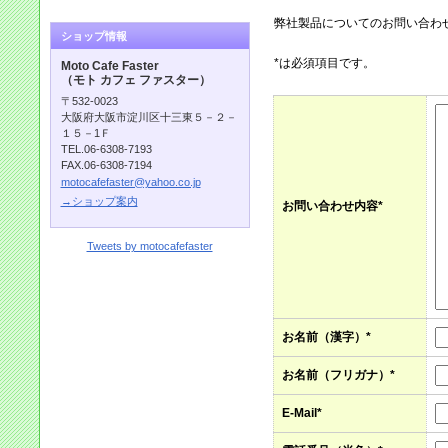
弊社製品についてのお問い合わ
ショップ情報
*は必須項目です。
Moto Cafe Faster
（モト カフェ ファスター）
〒532-0023
大阪府大阪市淀川区十三東５－２－
１５－1Ｆ
TEL.06-6308-7193
FAX.06-6308-7194
motocafefaster@yahoo.co.jp
→ショップ案内
お問い合わせ内容*
Tweets by motocafefaster
xsr155 yzf r125 r6 r1 r15 xsr700 xsr900 xsr900abarth mt
mt07 mt09 tracer
お名前（漢字）*
お名前（フリガナ）*
E-Mail*