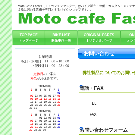
Moto Cafe Faster（モトカフェファスター）はバイク販売・整備・カスタム・メン
２輪に関わる業務を専門とするバイクショップです。。
TOP PAGE
BIKE LIST
ORIGINAL PARTS
ON
トップページ
取扱車両一覧
オリジナルパーツ
オン
お問い合わせ
営業時間
祝日・水曜日 11：00～18：00
上記以外11：00～22：00
弊社製品についてのお問い
定休日
のご案内
赤色
がお休みです。
2026年8月
電話・FAX
S
M T W T F
S
01
02
03 04 05 06 07
08
09
10
11
12 13 14
15
16
17 18 19 20 21
22
TEL
23
24 25 26 27 28
29
30
31
2026年9月
FAX
S
M T W T F
S
01 02 03 04
05
06
07 08 09 10 11
12
13
14 15 16 17 18
19
20 21
22 23 24 25
26
お問い合わせフォーム
27
28 29 30